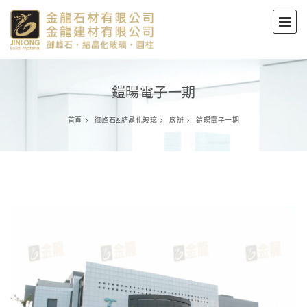
鎧暘電子一期
首頁
御峰石&結晶化玻璃
廠辦
鎧暘電子一期