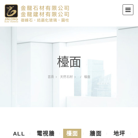
檯面
首頁
天然石材
檯面
ALL
電視牆
檯面
牆面
地坪