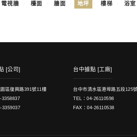
電視牆
檯面
牆面
地坪
樓梯
浴室
 [公司]
台中據點 [工廠]
園區復興路391號11樓
台中市清水區港埠路五段125
-3358837
TEL：04-26110598
-3359037
FAX：04-26110538